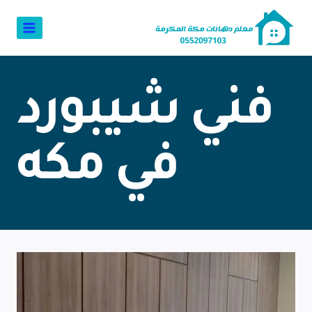
فني شيبورد
في مكه