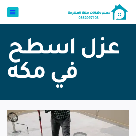
عزل اسطح
في مكه