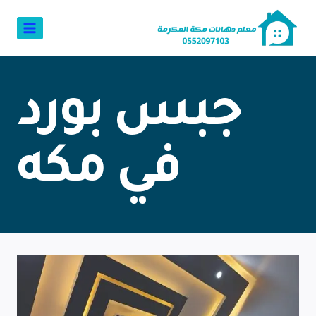
جبس بورد
في مكه