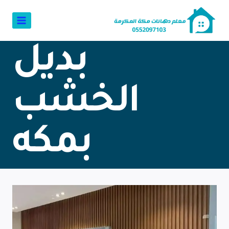
بديل
الخشب
بمكه